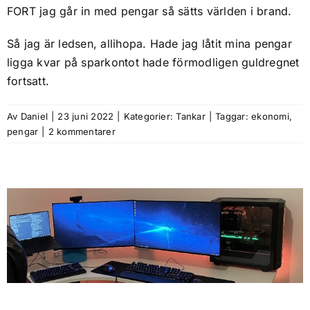
FORT jag går in med pengar så sätts världen i brand.
Så jag är ledsen, allihopa. Hade jag låtit mina pengar
ligga kvar på sparkontot hade förmodligen guldregnet
fortsatt.
Av
Daniel
|
23 juni 2022
|
Kategorier:
Tankar
|
Taggar:
ekonomi
,
pengar
|
2 kommentarer
Dags att växa upp
Tankar