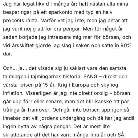
Jag har legat likvid i många år; haft nästan alla mina
besparingar på ett sparkonto med typ en halv
procents ränta. Varför vet jag inte, men jag antar att
jag varit nojig att förlora pengar. Men för något år
sedan började jag intressera mig mer för börsen, och
vid årsskiftet gjorde jag slag i saken och satte in 90%
där.
Och… ja… det visade sig ju såklart vara den sämsta
tajmingen i tajmingarnas historia! PANG – direkt den
värsta krisen på 15 år. Krig i Europa och skyhög
inflation. Visserligen är jag inte direkt orolig – börsen
går upp förr eller senare, men det blir kanske ett par
tråkiga år framöver. Och går inte börsen upp igen så
innebär det väl jordens undergång och då har jag ändå
ingen nytta av några pengar. Det är mest lite
skrattetande att det har varit många fina år och SÅ