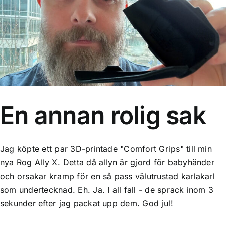
En annan rolig sak
Nörderi
Teknik
En annan rolig sak
Jag köpte ett par 3D-printade "Comfort Grips" till min
nya Rog Ally X. Detta då allyn är gjord för babyhänder
och orsakar kramp för en så pass välutrustad karlakarl
som undertecknad. Eh. Ja. I all fall - de sprack inom 3
sekunder efter jag packat upp dem. God jul!