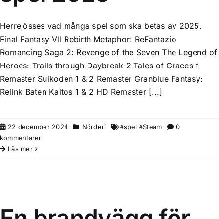
Herrejösses vad många spel som ska betas av 2025.
Final Fantasy VII Rebirth Metaphor: ReFantazio
Romancing Saga 2: Revenge of the Seven The Legend of
Heroes: Trails through Daybreak 2 Tales of Graces f
Remaster Suikoden 1 & 2 Remaster Granblue Fantasy:
Relink Baten Kaitos 1 & 2 HD Remaster [...]
22 december 2024
Nörderi
spel
Steam
0
kommentarer
Läs mer
En brandvägg för över 12000
Nätverk
En brandvägg för