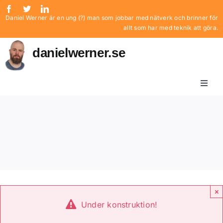
Fortsätt
Daniel Werner är en ung (?) man som jobbar med nätverk och brinner för
till
allt som har med teknik att göra.
innehållet
danielwerner.se
Toggl
Naviga
Om mig
Blogg
Projekt
×
Under konstruktion!
CV