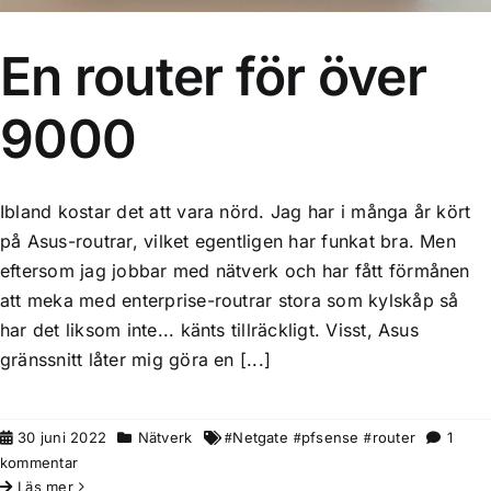
En router för över
9000
Ibland kostar det att vara nörd. Jag har i många år kört
på Asus-routrar, vilket egentligen har funkat bra. Men
eftersom jag jobbar med nätverk och har fått förmånen
att meka med enterprise-routrar stora som kylskåp så
har det liksom inte... känts tillräckligt. Visst, Asus
gränssnitt låter mig göra en [...]
30 juni 2022
Nätverk
Netgate
pfsense
router
1
kommentar
Läs mer