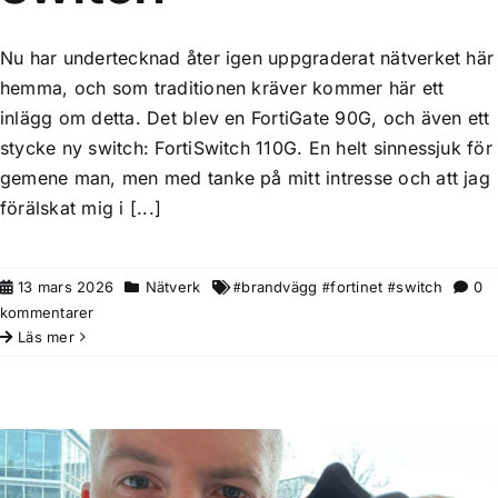
Nu har undertecknad åter igen uppgraderat nätverket här
hemma, och som traditionen kräver kommer här ett
inlägg om detta. Det blev en FortiGate 90G, och även ett
stycke ny switch: FortiSwitch 110G. En helt sinnessjuk för
gemene man, men med tanke på mitt intresse och att jag
förälskat mig i [...]
13 mars 2026
Nätverk
brandvägg
fortinet
switch
0
kommentarer
Läs mer