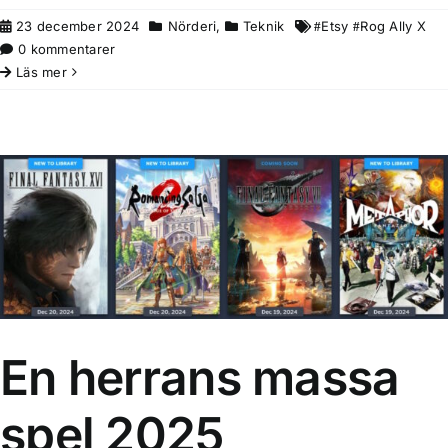
23 december 2024
Nörderi
,
Teknik
Etsy
Rog Ally X
0 kommentarer
Läs mer
En herrans massa spel 2025
Nörderi
En herrans massa
spel 2025